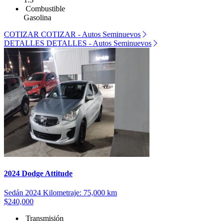
Combustible
Gasolina
COTIZAR
COTIZAR - Autos Seminuevos
DETALLES
DETALLES - Autos Seminuevos
2024 Dodge Attitude
Sedán
2024
Kilometraje: 75,000 km
$240,000
Transmisión