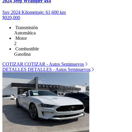
2024 Jeep Wrangler 4x4
Suv
2024
Kilometraje: 61,600 km
$920,000
Transmisión
Automática
Motor
2
Combustible
Gasolina
COTIZAR
COTIZAR - Autos Seminuevos
DETALLES
DETALLES - Autos Seminuevos