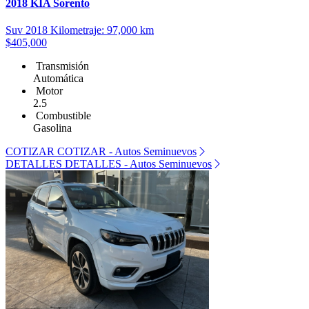
2018 KIA Sorento
Suv
2018
Kilometraje: 97,000 km
$405,000
Transmisión
Automática
Motor
2.5
Combustible
Gasolina
COTIZAR
COTIZAR - Autos Seminuevos
DETALLES
DETALLES - Autos Seminuevos