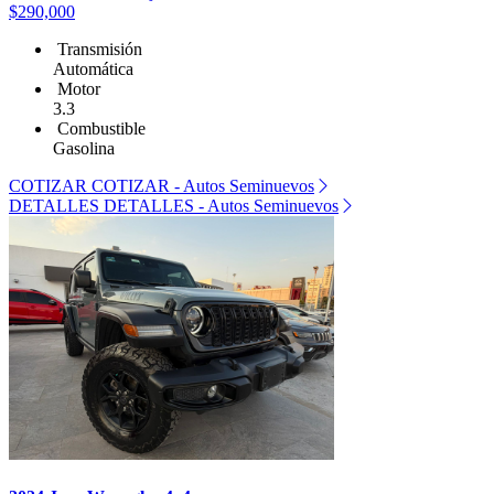
$290,000
Transmisión
Automática
Motor
3.3
Combustible
Gasolina
COTIZAR
COTIZAR - Autos Seminuevos
DETALLES
DETALLES - Autos Seminuevos