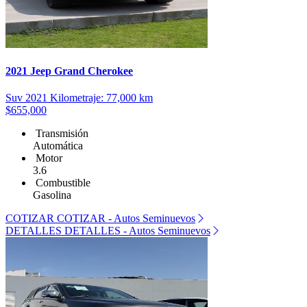
2021 Jeep Grand Cherokee
Suv
2021
Kilometraje: 77,000 km
$655,000
Transmisión
Automática
Motor
3.6
Combustible
Gasolina
COTIZAR
COTIZAR - Autos Seminuevos
DETALLES
DETALLES - Autos Seminuevos