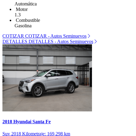
Automática
Motor
1.3
Combustible
Gasolina
COTIZAR
COTIZAR - Autos Seminuevos
DETALLES
DETALLES - Autos Seminuevos
2018 Hyundai Santa Fe
Suv
2018
Kilometraje: 169,298 km