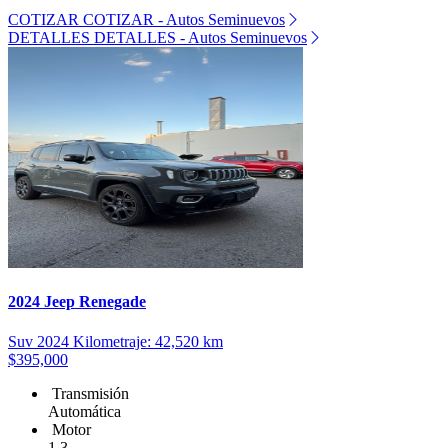
COTIZAR
COTIZAR - Autos Seminuevos
DETALLES
DETALLES - Autos Seminuevos
2024 Jeep Renegade
Suv
2024
Kilometraje: 42,520 km
$395,000
Transmisión
Automática
Motor
1.3