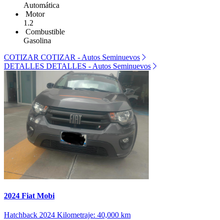
Automática
Motor
1.2
Combustible
Gasolina
COTIZAR
COTIZAR - Autos Seminuevos
DETALLES
DETALLES - Autos Seminuevos
2024 Fiat Mobi
Hatchback
2024
Kilometraje: 40,000 km