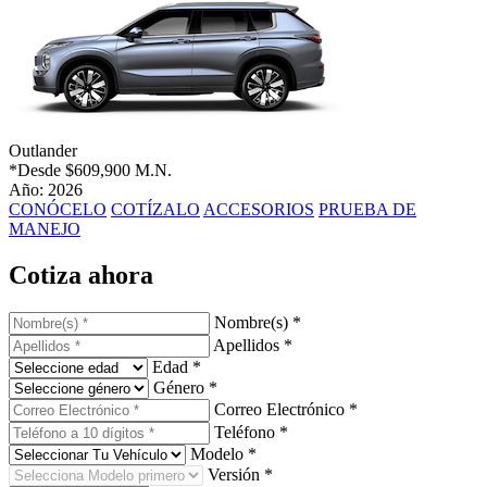
Outlander
*Desde
$609,900 M.N.
Año: 2026
CONÓCELO
COTÍZALO
ACCESORIOS
PRUEBA DE
MANEJO
Cotiza ahora
Nombre(s) *
Apellidos *
Edad *
Género *
Correo Electrónico *
Teléfono *
Modelo *
Versión *