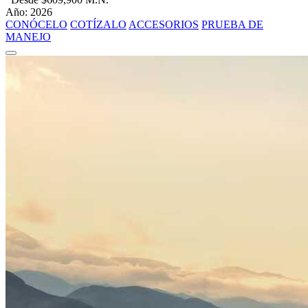
Año: 2026
CONÓCELO
COTÍZALO
ACCESORIOS
PRUEBA DE
MANEJO