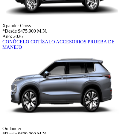
Xpander Cross
*Desde
$475,900 M.N.
Año: 2026
CONÓCELO
COTÍZALO
ACCESORIOS
PRUEBA DE
MANEJO
Outlander
*Desde
$609,900 M.N.