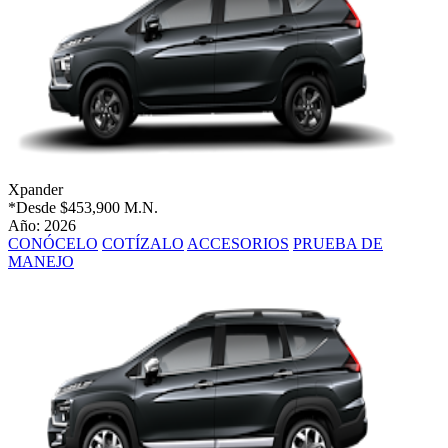
Xpander
*Desde
$453,900 M.N.
Año: 2026
CONÓCELO
COTÍZALO
ACCESORIOS
PRUEBA DE
MANEJO